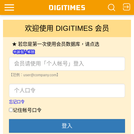
欢迎使用 DIGITIMES 会员
★ 若您是第一次使用会员数据库，请点选
【范例：user@company.com】
忘记口令
记住帐号口令
登入