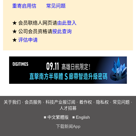
重寄启用信
常见问题
★ 会员联络人网页请
由此登入
★ 公司会员资格请
按此查询
★
评估申请
关于我们
·
会员服务
·
科技产业报订阅
·
着作权
·
隐私权
·
常见问题
·
人才招募
■
中文繁體版
■
English
下载新闻App