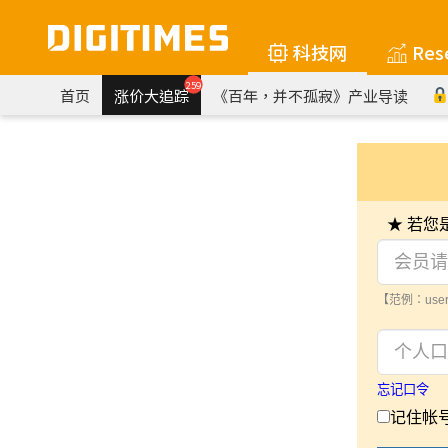
科技网
Res
259
首页
涨价大追踪
《百年，并不孤寂》产业导读
★ 若
【范例：user
忘记口令
记住帐