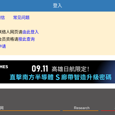
登入
用信
常见问题
联络人网页请
由此登入
会员资格请
按此查询
申请
网
Research