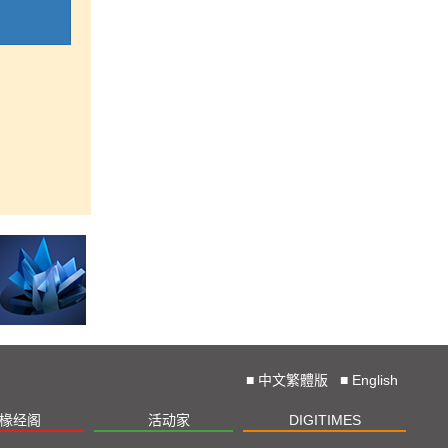
■
中文繁體版
■
English
椽经阁
活动家
DIGITIMES