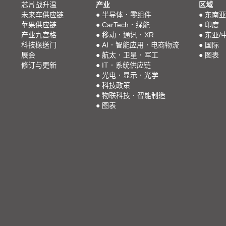
芯片战升温
产业
区域
未来车供应链
●
半导体．零组件
●
东南亚
苹果供应链
●
CarTech．绿能
●
印度
产业九宫格
●
移动．通讯．XR
●
东亚/
科技椽送门
●
AI．智能应用．电商物流
●
国际
展会
●
航太．卫星．军工
●
图表
修订与更新
●
IT．系统供应链
●
光电．显示．光学
●
科技政策
●
物联科技．智能制造
●
图表