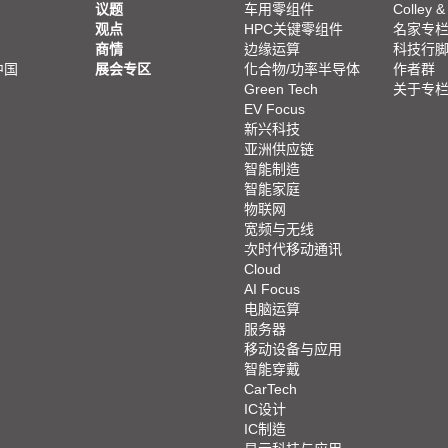
议题
车用零组件
Colley &
观点
HPC关键零组件
名家专
商情
边缘运算
科技行
中国
展会专区
化合物/功率半导体
作者群
Green Tech
关于专
EV Focus
新兴科技
亚洲供应链
智能制造
智能家庭
物联网
宽频与无线
次时代移动通讯
Cloud
AI Focus
电脑运算
服务器
移动设备与应用
智能穿戴
CarTech
IC设计
IC制造