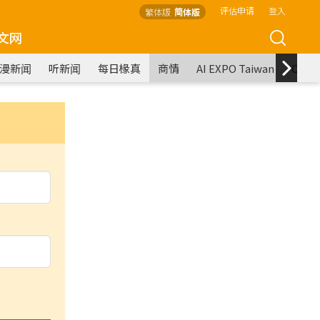
评估申请
登入
繁体版
简体版
文网
漫新闻
听新闻
每日椽真
商情
AI EXPO Taiwan
COM