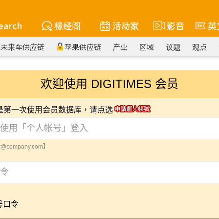
earch
椽经阁
活动家
影音
英
未来车供应链
苹果供应链
产业
区域
议题
观点
欢迎使用 DIGITIMES 会员
您是第一次使用会员数据库，请点选
@company.com】
号口令