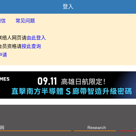
登入
用信
常见问题
联络人网页请
由此登入
会员资格请
按此查询
申请
网
Research