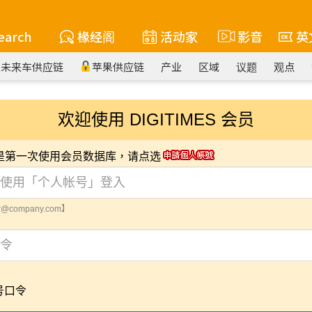
earch
椽经阁
活动家
影音
英
未来车供应链
苹果供应链
产业
区域
议题
观点
欢迎使用 DIGITIMES 会员
您是第一次使用会员数据库，请点选
@company.com】
号口令