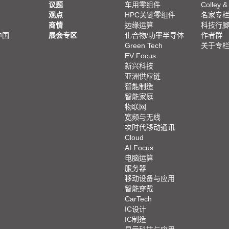
议题
车用零组件
Colley &
观点
HPC关键零组件
名家专
商情
边缘运算
科技行
中国
展会专区
化合物/功率半导体
作者群
Green Tech
关于专
EV Focus
新兴科技
亚洲供应链
智能制造
智能家庭
物联网
宽频与无线
次时代移动通讯
Cloud
AI Focus
电脑运算
服务器
移动设备与应用
智能穿戴
CarTech
IC设计
IC制造