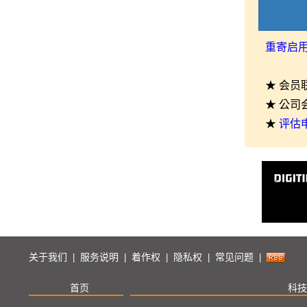
重寄启
★ 会员
★ 公司
★
评估
关于我们
服务说明
着作权
隐私权
常见问题
|
|
|
|
|
首页
科技