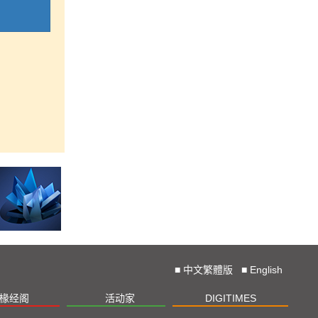
■
中文繁體版
■
English
椽经阁
活动家
DIGITIMES