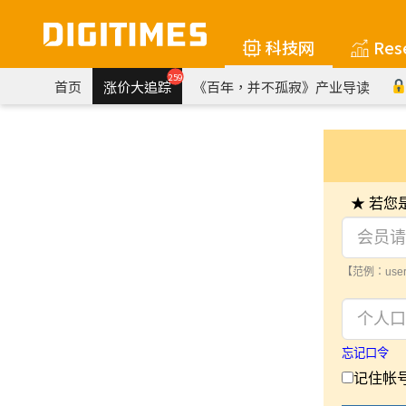
科技网
Res
259
首页
涨价大追踪
《百年，并不孤寂》产业导读
★ 若
【范例：user
忘记口令
记住帐