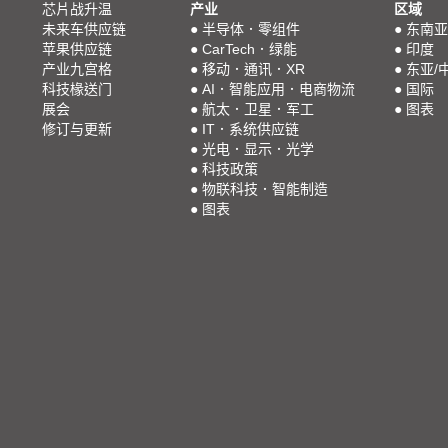
芯片战升温
产业
区域
未来车供应链
●
半导体．零组件
●
东南亚
苹果供应链
●
CarTech．绿能
●
印度
产业九宫格
●
移动．通讯．XR
●
东亚/
科技椽送门
●
AI．智能应用．电商物流
●
国际
展会
●
航太．卫星．军工
●
图表
修订与更新
●
IT．系统供应链
●
光电．显示．光学
●
科技政策
●
物联科技．智能制造
●
图表