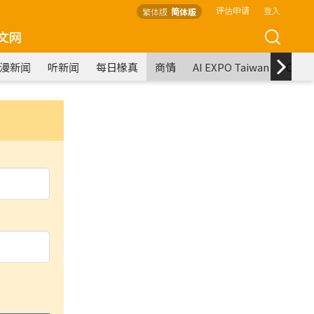
评估申请
登入
繁体版
简体版
文网
漫新闻
听新闻
每日椽真
商情
AI EXPO Taiwan
COM