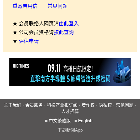
重寄启用信
常见问题
★ 会员联络人网页请
由此登入
★ 公司会员资格请
按此查询
★
评估申请
关于我们
·
会员服务
·
科技产业报订阅
·
着作权
·
隐私权
·
常见问题
·
人才招募
■
中文繁體版
■
English
下载新闻App