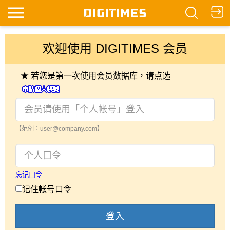
欢迎使用 DIGITIMES 会员
★ 若您是第一次使用会员数据库，请点选
【范例：user@company.com】
忘记口令
记住帐号口令
登入