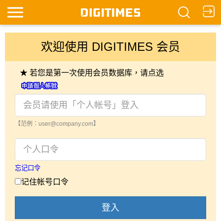
欢迎使用 DIGITIMES 会员
★ 若您是第一次使用会员数据库，请点选
【范例：user@company.com】
忘记口令
记住帐号口令
登入