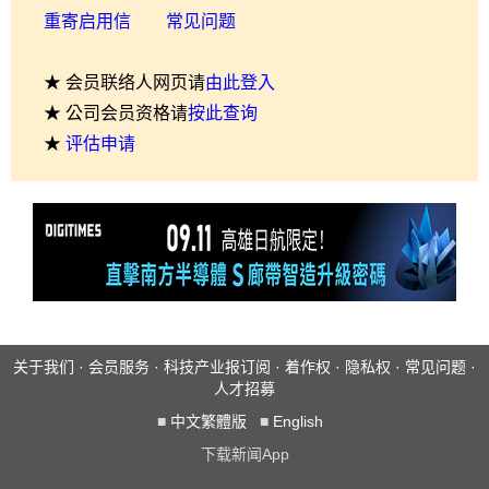
重寄启用信
常见问题
★ 会员联络人网页请
由此登入
★ 公司会员资格请
按此查询
★
评估申请
关于我们
·
会员服务
·
科技产业报订阅
·
着作权
·
隐私权
·
常见问题
·
人才招募
■
中文繁體版
■
English
下载新闻App