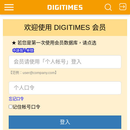
欢迎使用 DIGITIMES 会员
★ 若您是第一次使用会员数据库，请点选
【范例：user@company.com】
忘记口令
记住帐号口令
登入