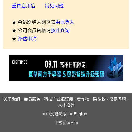
重寄启用信
常见问题
★ 会员联络人网页请
由此登入
★ 公司会员资格请
按此查询
★
评估申请
关于我们
·
会员服务
·
科技产业报订阅
·
着作权
·
隐私权
·
常见问题
·
人才招募
■
中文繁體版
■
English
下载新闻App