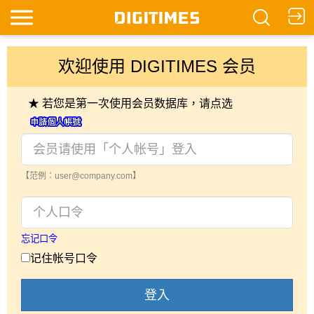
欢迎使用 DIGITIMES 会员
★ 若您是第一次使用会员数据库，请点选
【范例：user@company.com】
忘记口令
记住帐号口令
登入