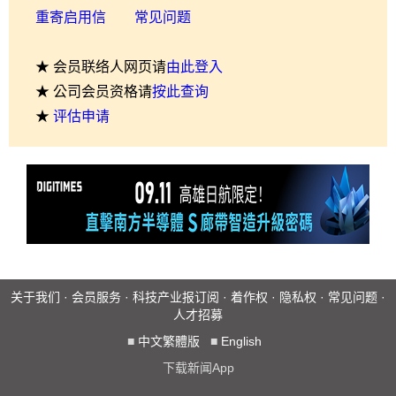
重寄启用信
常见问题
★ 会员联络人网页请
由此登入
★ 公司会员资格请
按此查询
★
评估申请
关于我们
·
会员服务
·
科技产业报订阅
·
着作权
·
隐私权
·
常见问题
·
人才招募
■
中文繁體版
■
English
下载新闻App