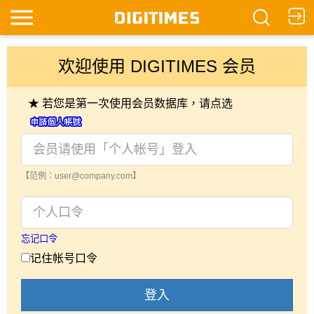
欢迎使用 DIGITIMES 会员
★ 若您是第一次使用会员数据库，请点选
【范例：user@company.com】
忘记口令
记住帐号口令
登入