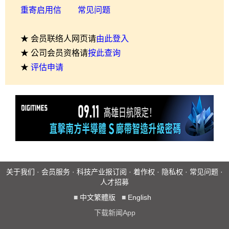
重寄启用信
常见问题
★ 会员联络人网页请
由此登入
★ 公司会员资格请
按此查询
★
评估申请
关于我们
·
会员服务
·
科技产业报订阅
·
着作权
·
隐私权
·
常见问题
·
人才招募
■
中文繁體版
■
English
下载新闻App