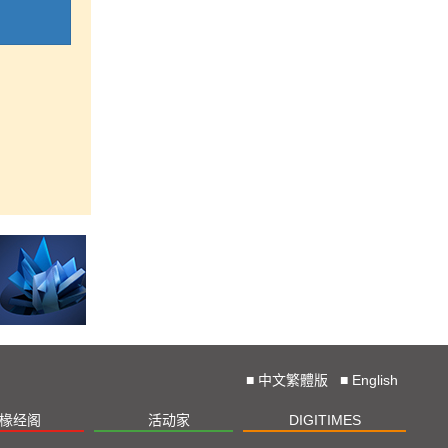
■
中文繁體版
■
English
椽经阁
活动家
DIGITIMES