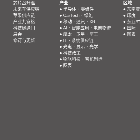
芯片战升温
产业
区域
未来车供应链
●
半导体．零组件
●
东南亚
苹果供应链
●
CarTech．绿能
●
印度
产业九宫格
●
移动．通讯．XR
●
东亚/
科技椽送门
●
AI．智能应用．电商物流
●
国际
展会
●
航太．卫星．军工
●
图表
修订与更新
●
IT．系统供应链
●
光电．显示．光学
●
科技政策
●
物联科技．智能制造
●
图表