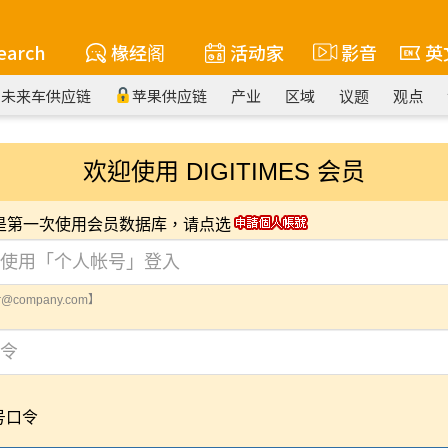
earch
椽经阁
活动家
影音
英
未来车供应链
苹果供应链
产业
区域
议题
观点
欢迎使用 DIGITIMES 会员
您是第一次使用会员数据库，请点选
@company.com】
号口令