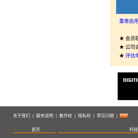
重寄启
★ 会员
★ 公司
★
评估
关于我们
服务说明
着作权
隐私权
常见问题
|
|
|
|
|
首页
科技