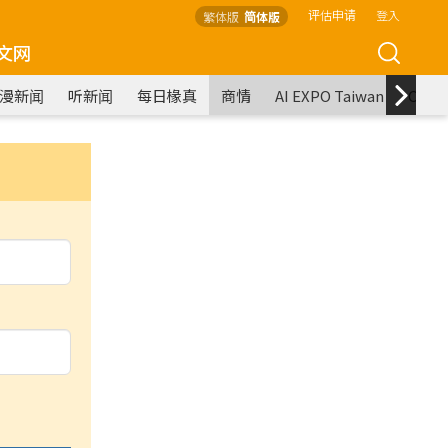
评估申请
登入
繁体版
简体版
文网
漫新闻
听新闻
每日椽真
商情
AI EXPO Taiwan
COM