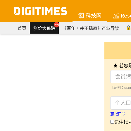
科技网
Res
259
首页
涨价大追踪
《百年，并不孤寂》产业导读
★ 若
【范例：user
忘记口令
记住帐