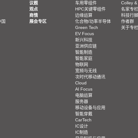
议题
车用零组件
Colley &
观点
HPC关键零组件
名家专
商情
边缘运算
科技行
中国
展会专区
化合物/功率半导体
作者群
Green Tech
关于专
EV Focus
新兴科技
亚洲供应链
智能制造
智能家庭
物联网
宽频与无线
次时代移动通讯
Cloud
AI Focus
电脑运算
服务器
移动设备与应用
智能穿戴
CarTech
IC设计
IC制造