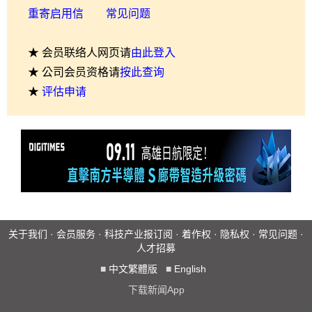
重寄启用信
常见问题
★ 会员联络人网页请
由此登入
★ 公司会员资格请
按此查询
★
评估申请
关于我们
·
会员服务
·
科技产业报订阅
·
着作权
·
隐私权
·
常见问题
·
人才招募
■
中文繁體版
■
English
下载新闻App