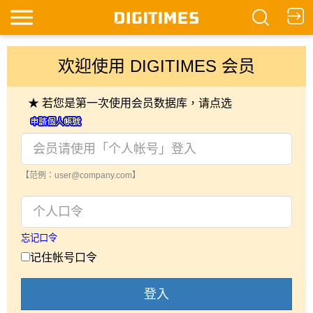
欢迎使用 DIGITIMES 会员
★ 若您是第一次使用会员数据库，请点选
【范例：user@company.com】
忘记口令
记住帐号口令
登入