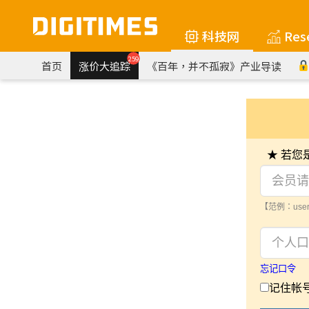
科技网
Res
259
首页
涨价大追踪
《百年，并不孤寂》产业导读
★ 若
【范例：user
忘记口令
记住帐