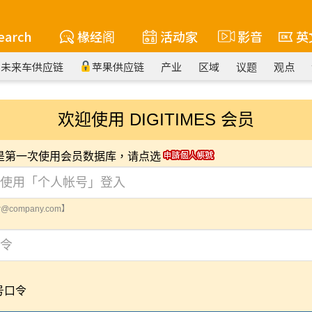
earch
椽经阁
活动家
影音
英
未来车供应链
苹果供应链
产业
区域
议题
观点
欢迎使用 DIGITIMES 会员
您是第一次使用会员数据库，请点选
@company.com】
号口令