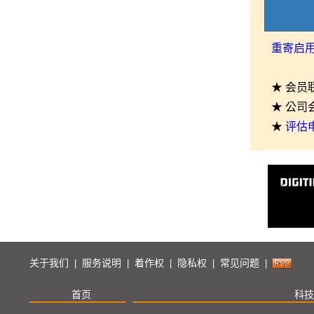
重寄启
★ 会员
★ 公司
★
评估
关于我们
服务说明
着作权
隐私权
常见问题
|
|
|
|
|
首页
科技