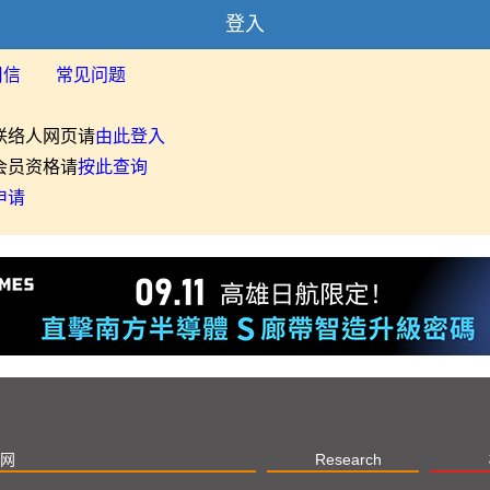
登入
用信
常见问题
联络人网页请
由此登入
会员资格请
按此查询
申请
网
Research