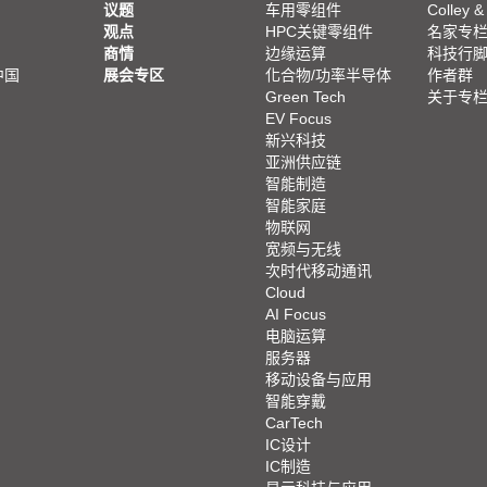
议题
车用零组件
Colley &
观点
HPC关键零组件
名家专
商情
边缘运算
科技行
中国
展会专区
化合物/功率半导体
作者群
Green Tech
关于专
EV Focus
新兴科技
亚洲供应链
智能制造
智能家庭
物联网
宽频与无线
次时代移动通讯
Cloud
AI Focus
电脑运算
服务器
移动设备与应用
智能穿戴
CarTech
IC设计
IC制造