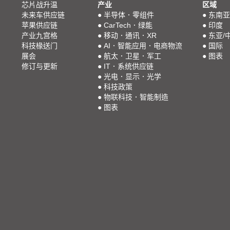
芯片战升温
产业
区域
未来车供应链
●
半导体．零组件
●
东南亚
苹果供应链
●
CarTech．绿能
●
印度
产业九宫格
●
移动．通讯．XR
●
东亚/
科技椽送门
●
AI．智能应用．电商物流
●
国际
展会
●
航太．卫星．军工
●
图表
修订与更新
●
IT．系统供应链
●
光电．显示．光学
●
科技政策
●
物联科技．智能制造
●
图表