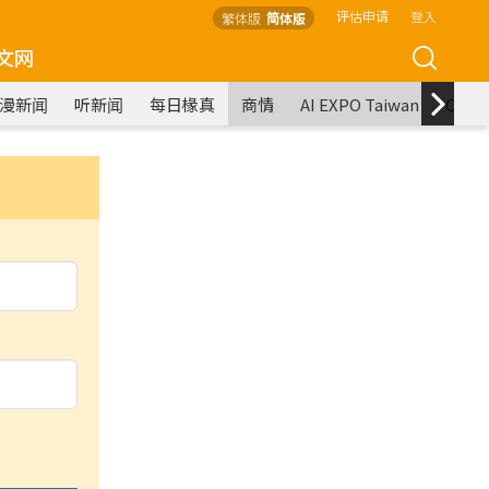
评估申请
登入
繁体版
简体版
文网
漫新闻
听新闻
每日椽真
商情
AI EXPO Taiwan
COM