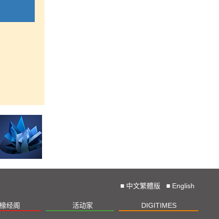
■
中文繁體版
■
English
椽经阁
活动家
DIGITIMES