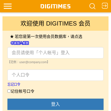
欢迎使用 DIGITIMES 会员
★ 若您是第一次使用会员数据库，请点选
【范例：user@company.com】
忘记口令
记住帐号口令
登入