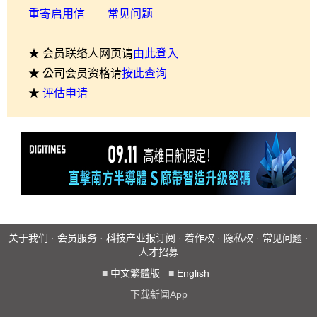
重寄启用信
常见问题
★ 会员联络人网页请
由此登入
★ 公司会员资格请
按此查询
★
评估申请
关于我们
·
会员服务
·
科技产业报订阅
·
着作权
·
隐私权
·
常见问题
·
人才招募
■
中文繁體版
■
English
下载新闻App