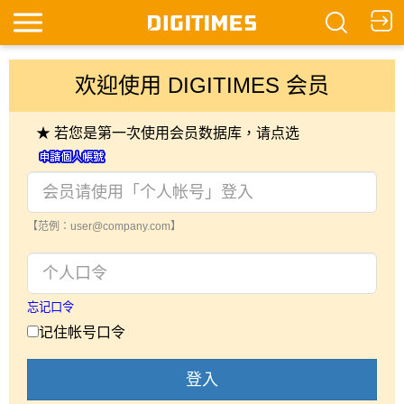
欢迎使用 DIGITIMES 会员
★ 若您是第一次使用会员数据库，请点选
【范例：user@company.com】
忘记口令
记住帐号口令
登入