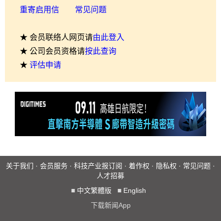
重寄启用信
常见问题
★ 会员联络人网页请
由此登入
★ 公司会员资格请
按此查询
★
评估申请
关于我们
·
会员服务
·
科技产业报订阅
·
着作权
·
隐私权
·
常见问题
·
人才招募
■
中文繁體版
■
English
下载新闻App