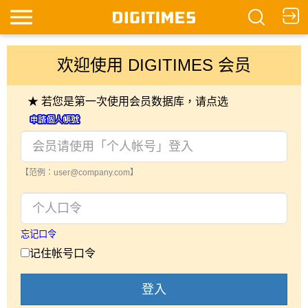
欢迎使用 DIGITIMES 会员
★ 若您是第一次使用会员数据库，请点选
【范例：user@company.com】
忘记口令
记住帐号口令
登入