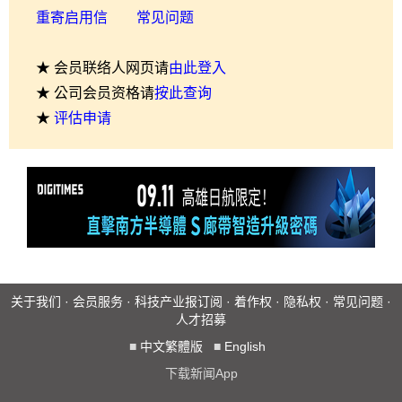
重寄启用信
常见问题
★ 会员联络人网页请
由此登入
★ 公司会员资格请
按此查询
★
评估申请
关于我们
·
会员服务
·
科技产业报订阅
·
着作权
·
隐私权
·
常见问题
·
人才招募
■
中文繁體版
■
English
下载新闻App