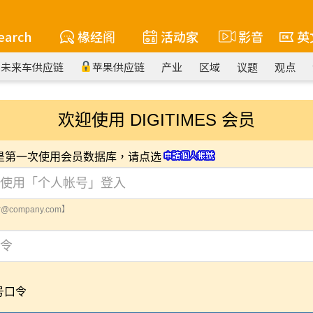
earch
椽经阁
活动家
影音
英
未来车供应链
苹果供应链
产业
区域
议题
观点
欢迎使用 DIGITIMES 会员
您是第一次使用会员数据库，请点选
@company.com】
号口令