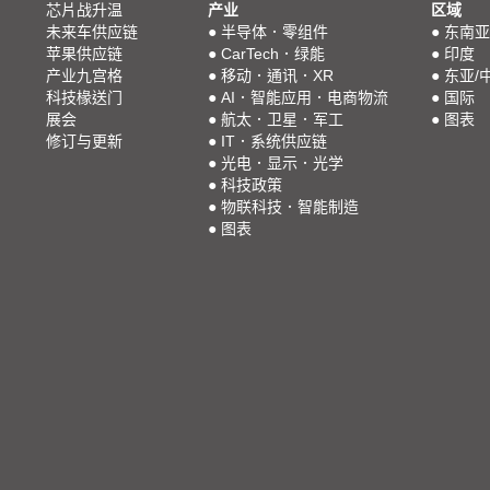
芯片战升温
产业
区域
未来车供应链
●
半导体．零组件
●
东南亚
苹果供应链
●
CarTech．绿能
●
印度
产业九宫格
●
移动．通讯．XR
●
东亚/
科技椽送门
●
AI．智能应用．电商物流
●
国际
展会
●
航太．卫星．军工
●
图表
修订与更新
●
IT．系统供应链
●
光电．显示．光学
●
科技政策
●
物联科技．智能制造
●
图表