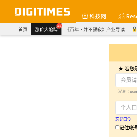
科技网
Res
264
首页
涨价大追踪
《百年，并不孤寂》产业导读
★ 若
【范例：user
忘记口令
记住帐