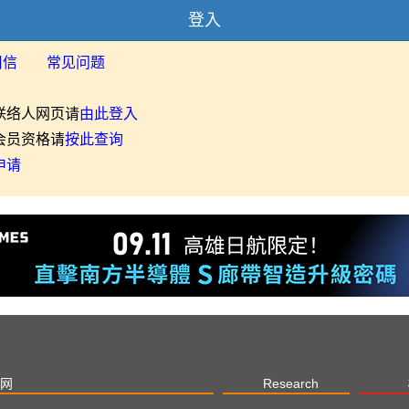
登入
用信
常见问题
联络人网页请
由此登入
会员资格请
按此查询
申请
网
Research