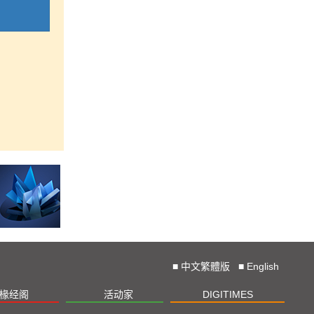
■
中文繁體版
■
English
椽经阁
活动家
DIGITIMES