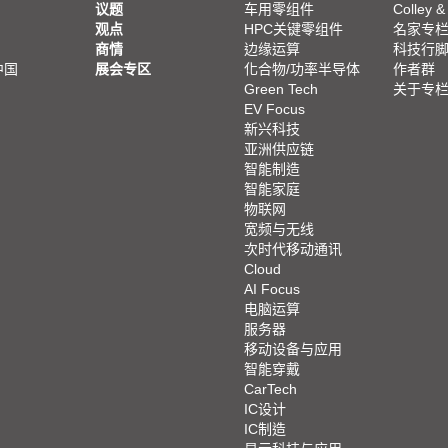
议题
车用零组件
Colley &
观点
HPC关键零组件
名家专
商情
边缘运算
科技行
中国
展会专区
化合物/功率半导体
作者群
Green Tech
关于专
EV Focus
新兴科技
亚洲供应链
智能制造
智能家庭
物联网
宽频与无线
次时代移动通讯
Cloud
AI Focus
电脑运算
服务器
移动设备与应用
智能穿戴
CarTech
IC设计
IC制造