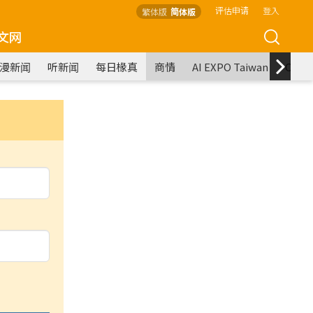
评估申请
登入
繁体版
简体版
文网
漫新闻
听新闻
每日椽真
商情
AI EXPO Taiwan
COM