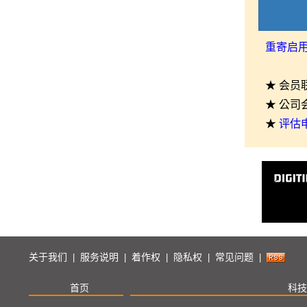
重寄启
★ 会员
★ 公司
★
评估
关于我们
服务说明
着作权
隐私权
常见问题
|
|
|
|
|
首页
科技