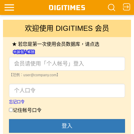
欢迎使用 DIGITIMES 会员
★ 若您是第一次使用会员数据库，请点选
【范例：user@company.com】
忘记口令
记住帐号口令
登入