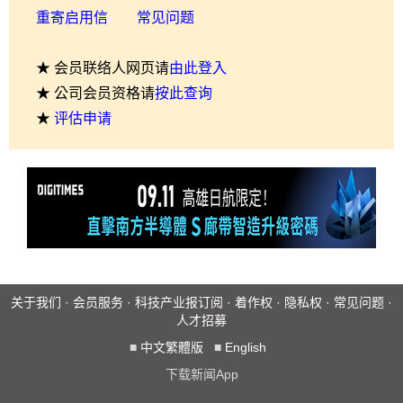
重寄启用信
常见问题
★ 会员联络人网页请
由此登入
★ 公司会员资格请
按此查询
★
评估申请
关于我们
·
会员服务
·
科技产业报订阅
·
着作权
·
隐私权
·
常见问题
·
人才招募
■
中文繁體版
■
English
下载新闻App