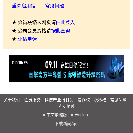
重寄启用信
常见问题
★ 会员联络人网页请
由此登入
★ 公司会员资格请
按此查询
★
评估申请
关于我们
·
会员服务
·
科技产业报订阅
·
着作权
·
隐私权
·
常见问题
·
人才招募
■
中文繁體版
■
English
下载新闻App