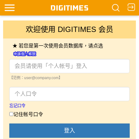
欢迎使用 DIGITIMES 会员
★ 若您是第一次使用会员数据库，请点选
【范例：user@company.com】
忘记口令
记住帐号口令
登入