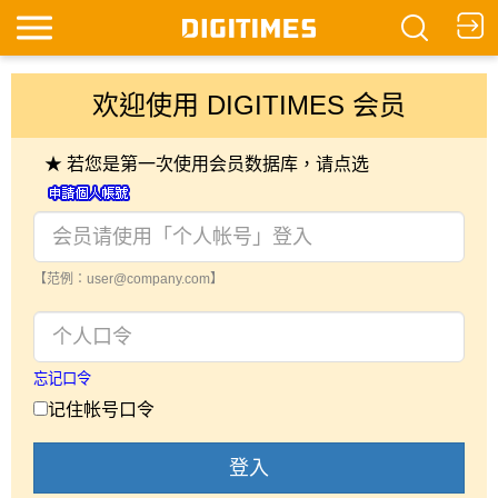
欢迎使用 DIGITIMES 会员
★ 若您是第一次使用会员数据库，请点选
【范例：user@company.com】
忘记口令
记住帐号口令
登入