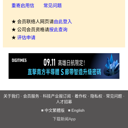
重寄启用信
常见问题
★ 会员联络人网页请
由此登入
★ 公司会员资格请
按此查询
★
评估申请
关于我们
·
会员服务
·
科技产业报订阅
·
着作权
·
隐私权
·
常见问题
·
人才招募
■
中文繁體版
■
English
下载新闻App