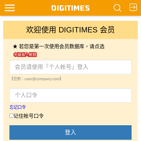
欢迎使用 DIGITIMES 会员
★ 若您是第一次使用会员数据库，请点选
【范例：user@company.com】
忘记口令
记住帐号口令
登入