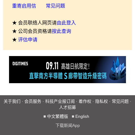
重寄启用信
常见问题
★ 会员联络人网页请
由此登入
★ 公司会员资格请
按此查询
★
评估申请
关于我们
·
会员服务
·
科技产业报订阅
·
着作权
·
隐私权
·
常见问题
·
人才招募
■
中文繁體版
■
English
下载新闻App