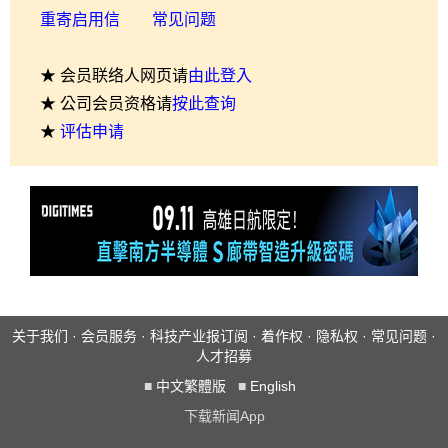
重寄启用信
常见问题
★ 会员联络人网页请
由此登入
★ 公司会员资格请
按此查询
★
评估申请
关于我们
·
会员服务
·
科技产业报订阅
·
着作权
·
隐私权
·
常见问题
·
人才招募
■
中文繁體版
■
English
下载新闻App