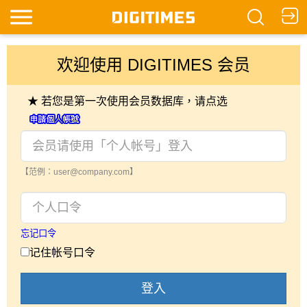
欢迎使用 DIGITIMES 会员
★ 若您是第一次使用会员数据库，请点选
【范例：user@company.com】
忘记口令
记住帐号口令
登入