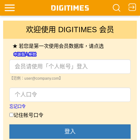
欢迎使用 DIGITIMES 会员
★ 若您是第一次使用会员数据库，请点选
【范例：user@company.com】
忘记口令
记住帐号口令
登入