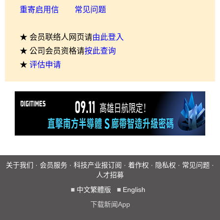
重寄启用信
常见问题
★ 会员联络人网页请
由此登入
★ 公司会员资格请
按此查询
★
评估申请
关于我们
·
会员服务
·
科技产业报订阅
·
着作权
·
隐私权
·
常见问题
·
人才招募
■
中文繁體版
■
English
下载新闻App