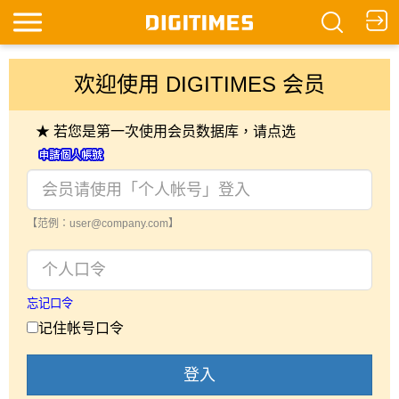
欢迎使用 DIGITIMES 会员
★ 若您是第一次使用会员数据库，请点选
【范例：user@company.com】
忘记口令
记住帐号口令
登入