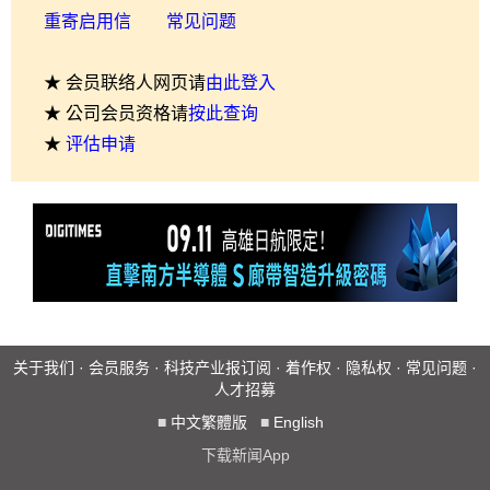
重寄启用信
常见问题
★ 会员联络人网页请
由此登入
★ 公司会员资格请
按此查询
★
评估申请
关于我们
·
会员服务
·
科技产业报订阅
·
着作权
·
隐私权
·
常见问题
·
人才招募
■
中文繁體版
■
English
下载新闻App