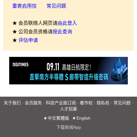
重寄启用信
常见问题
★ 会员联络人网页请
由此登入
★ 公司会员资格请
按此查询
★
评估申请
关于我们
·
会员服务
·
科技产业报订阅
·
着作权
·
隐私权
·
常见问题
·
人才招募
■
中文繁體版
■
English
下载新闻App