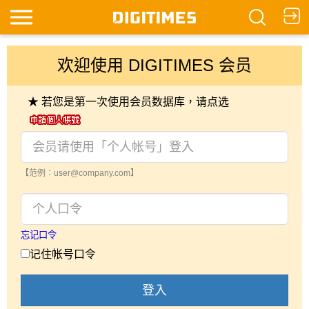
欢迎使用 DIGITIMES 会员
★ 若您是第一次使用会员数据库，请点选
【范例：user@company.com】
忘记口令
记住帐号口令
登入