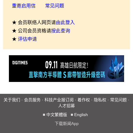
重寄启用信
常见问题
★ 会员联络人网页请
由此登入
★ 公司会员资格请
按此查询
★
评估申请
关于我们
·
会员服务
·
科技产业报订阅
·
着作权
·
隐私权
·
常见问题
·
人才招募
■
中文繁體版
■
English
下载新闻App