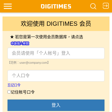
欢迎使用 DIGITIMES 会员
★ 若您是第一次使用会员数据库，请点选
【范例：user@company.com】
忘记口令
记住帐号口令
登入