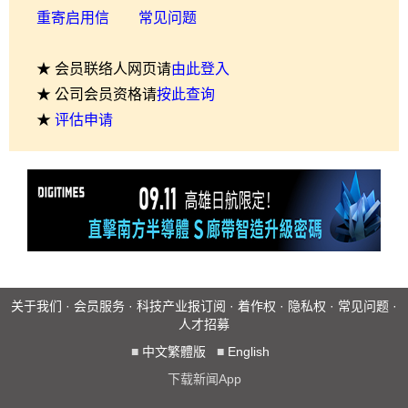
重寄启用信
常见问题
★ 会员联络人网页请
由此登入
★ 公司会员资格请
按此查询
★
评估申请
关于我们
·
会员服务
·
科技产业报订阅
·
着作权
·
隐私权
·
常见问题
·
人才招募
■
中文繁體版
■
English
下载新闻App