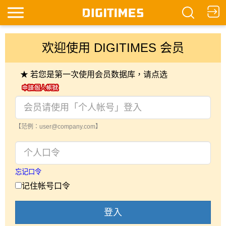
欢迎使用 DIGITIMES 会员
★ 若您是第一次使用会员数据库，请点选
【范例：user@company.com】
忘记口令
记住帐号口令
登入