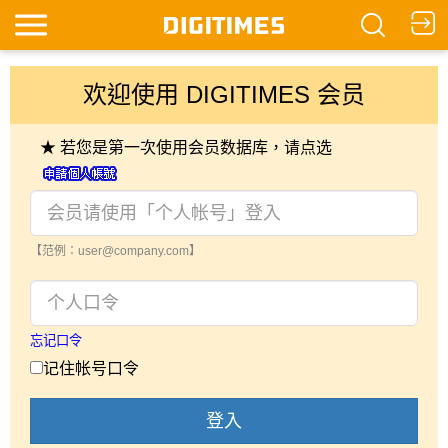
欢迎使用 DIGITIMES 会员
★ 若您是第一次使用会员数据库，请点选
【范例：user@company.com】
忘记口令
记住帐号口令
登入