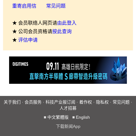
重寄启用信
常见问题
★ 会员联络人网页请
由此登入
★ 公司会员资格请
按此查询
★
评估申请
关于我们
·
会员服务
·
科技产业报订阅
·
着作权
·
隐私权
·
常见问题
·
人才招募
■
中文繁體版
■
English
下载新闻App