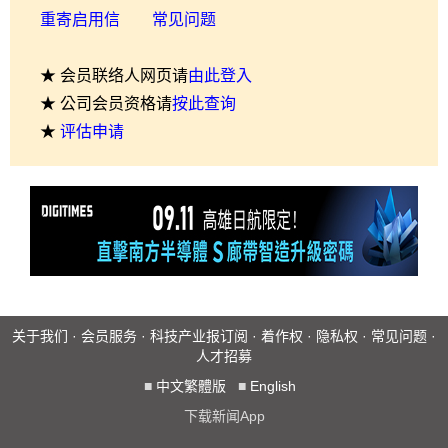
重寄启用信
常见问题
★ 会员联络人网页请
由此登入
★ 公司会员资格请
按此查询
★
评估申请
关于我们
·
会员服务
·
科技产业报订阅
·
着作权
·
隐私权
·
常见问题
·
人才招募
■
中文繁體版
■
English
下载新闻App