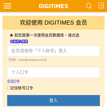
欢迎使用 DIGITIMES 会员
★ 若您是第一次使用会员数据库，请点选
【范例：user@company.com】
忘记口令
记住帐号口令
登入