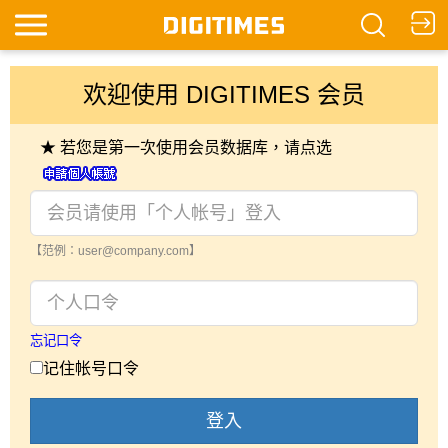
欢迎使用 DIGITIMES 会员
★ 若您是第一次使用会员数据库，请点选
【范例：user@company.com】
忘记口令
记住帐号口令
登入