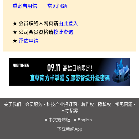
重寄启用信
常见问题
★ 会员联络人网页请
由此登入
★ 公司会员资格请
按此查询
★
评估申请
关于我们
·
会员服务
·
科技产业报订阅
·
着作权
·
隐私权
·
常见问题
·
人才招募
■
中文繁體版
■
English
下载新闻App