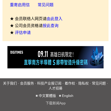
重寄启用信
常见问题
★ 会员联络人网页请
由此登入
★ 公司会员资格请
按此查询
★
评估申请
关于我们
·
会员服务
·
科技产业报订阅
·
着作权
·
隐私权
·
常见问题
·
人才招募
■
中文繁體版
■
English
下载新闻App