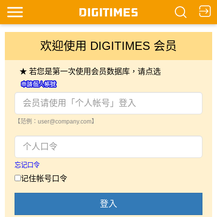
欢迎使用 DIGITIMES 会员
★ 若您是第一次使用会员数据库，请点选
【范例：user@company.com】
忘记口令
记住帐号口令
登入