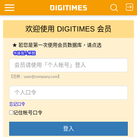
欢迎使用 DIGITIMES 会员
★ 若您是第一次使用会员数据库，请点选
【范例：user@company.com】
忘记口令
记住帐号口令
登入