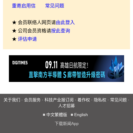
重寄启用信
常见问题
★ 会员联络人网页请
由此登入
★ 公司会员资格请
按此查询
★
评估申请
关于我们
·
会员服务
·
科技产业报订阅
·
着作权
·
隐私权
·
常见问题
·
人才招募
■
中文繁體版
■
English
下载新闻App