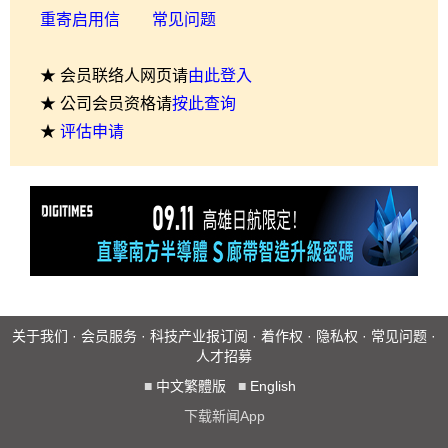
重寄启用信
常见问题
★ 会员联络人网页请
由此登入
★ 公司会员资格请
按此查询
★
评估申请
关于我们
·
会员服务
·
科技产业报订阅
·
着作权
·
隐私权
·
常见问题
·
人才招募
■
中文繁體版
■
English
下载新闻App