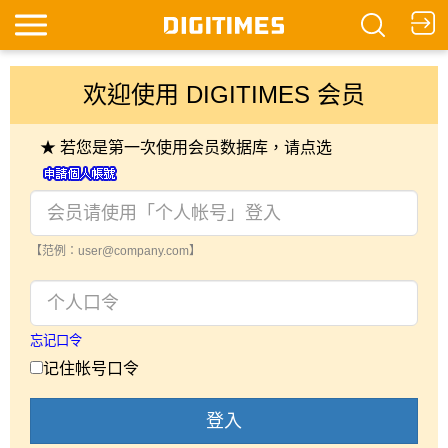
欢迎使用 DIGITIMES 会员
★ 若您是第一次使用会员数据库，请点选
【范例：user@company.com】
忘记口令
记住帐号口令
登入