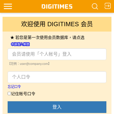
欢迎使用 DIGITIMES 会员
★ 若您是第一次使用会员数据库，请点选
【范例：user@company.com】
忘记口令
记住帐号口令
登入