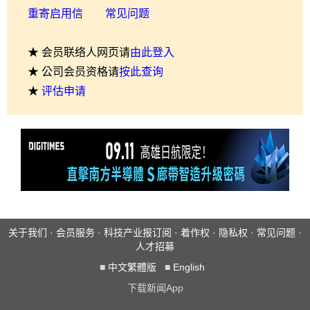
重寄启用信
常见问题
★ 会员联络人网页请
由此登入
★ 公司会员资格请
按此查询
★
评估申请
关于我们
·
会员服务
·
科技产业报订阅
·
着作权
·
隐私权
·
常见问题
·
人才招募
■
中文繁體版
■
English
下载新闻App