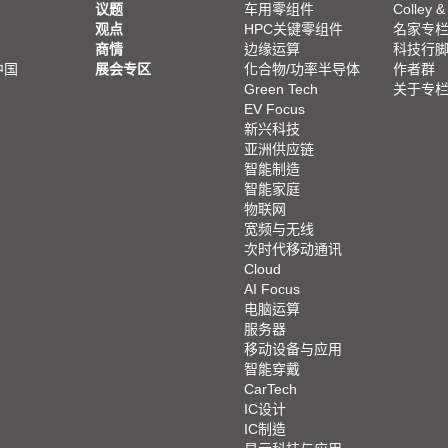
议题
车用零组件
Colley &
观点
HPC关键零组件
名家专
商情
边缘运算
科技行
中国
展会专区
化合物/功率半导体
作者群
Green Tech
关于专
EV Focus
新兴科技
亚洲供应链
智能制造
智能家庭
物联网
宽频与无线
次时代移动通讯
Cloud
AI Focus
电脑运算
服务器
移动设备与应用
智能穿戴
CarTech
IC设计
IC制造