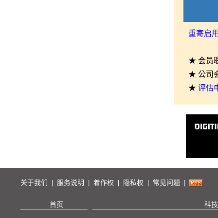
重寄启
★ 会员
★ 公司
★
评估
关于我们
服务说明
着作权
隐私权
常见问题
|
|
|
|
|
首页
科技