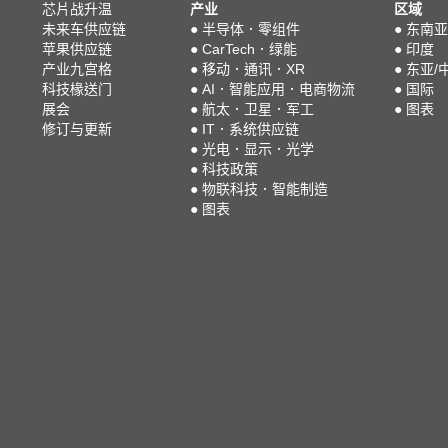
芯片战升温
产业
区域
未来车供应链
●
半导体．零组件
●
东南亚
苹果供应链
●
CarTech．绿能
●
印度
产业九宫格
●
移动．通讯．XR
●
东亚/
科技椽送门
●
AI．智能应用．电商物流
●
国际
展会
●
航太．卫星．军工
●
图表
修订与更新
●
IT．系统供应链
●
光电．显示．光学
●
科技政策
●
物联科技．智能制造
●
图表