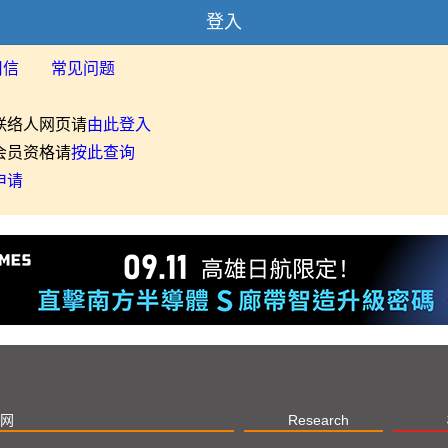
登入
用信
常见问题
联络人网页请
由此登入
会员资格请
按此查询
申请
网
Research