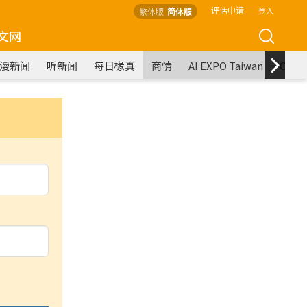
评估申请
登入
繁体版
简体版
文网
漫新闻
听新闻
每日椽真
商情
AI EXPO Taiwan
COM