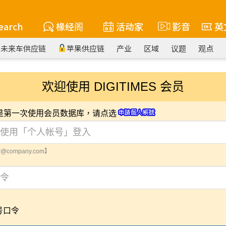
earch
椽经阁
活动家
影音
英
未来车供应链
苹果供应链
产业
区域
议题
观点
欢迎使用 DIGITIMES 会员
您是第一次使用会员数据库，请点选
@company.com】
号口令