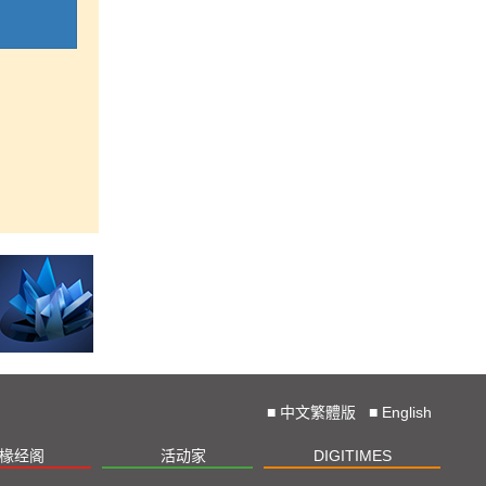
■
中文繁體版
■
English
椽经阁
活动家
DIGITIMES