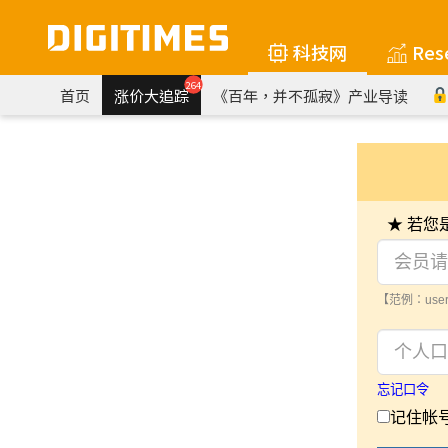
科技网
Res
264
首页
涨价大追踪
《百年，并不孤寂》产业导读
★ 若
【范例：user
忘记口令
记住帐