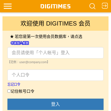
欢迎使用 DIGITIMES 会员
★ 若您是第一次使用会员数据库，请点选
【范例：user@company.com】
忘记口令
记住帐号口令
登入