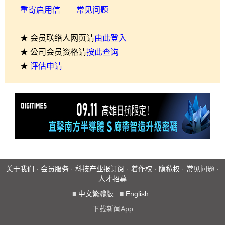
重寄启用信
常见问题
★ 会员联络人网页请
由此登入
★ 公司会员资格请
按此查询
★
评估申请
关于我们
·
会员服务
·
科技产业报订阅
·
着作权
·
隐私权
·
常见问题
·
人才招募
■
中文繁體版
■
English
下载新闻App