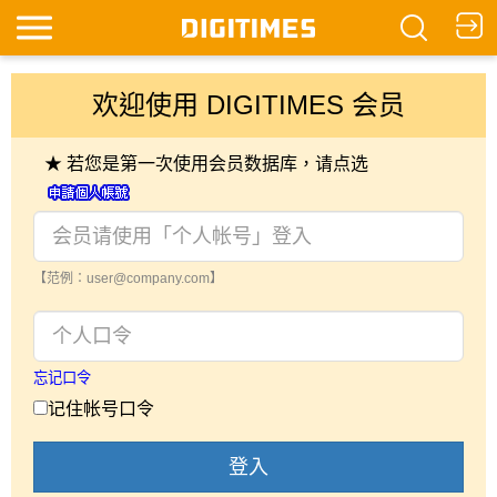
欢迎使用 DIGITIMES 会员
★ 若您是第一次使用会员数据库，请点选
【范例：user@company.com】
忘记口令
记住帐号口令
登入