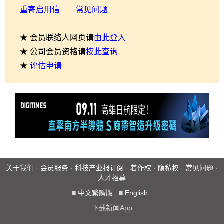
重寄启用信
常见问题
★ 会员联络人网页请
由此登入
★ 公司会员资格请
按此查询
★
评估申请
关于我们
·
会员服务
·
科技产业报订阅
·
着作权
·
隐私权
·
常见问题
·
人才招募
■
中文繁體版
■
English
下载新闻App