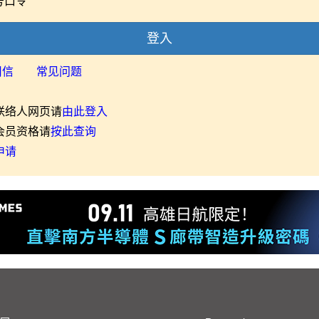
号口令
登入
用信
常见问题
联络人网页请
由此登入
会员资格请
按此查询
申请