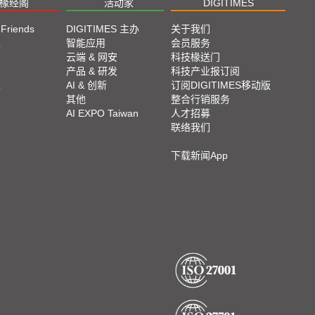
椽经阁
活动家
DIGITIMES
 Friends
DIGITIMES 主办
关于我们
栏
智能应用
会员服务
脚
云端 & 网安
科技椽送门
产品 & 研发
科技产业报订阅
栏
AI & 创新
订阅DIGITIMES移动版
其他
整合行销服务
AI EXPO Taiwan
人才招募
联络我们
下载新闻App