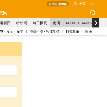
评估申请
登入
繁体版
简体版
文网
漫新闻
听新闻
每日椽真
商情
AI EXPO Taiwan
COM
电．显示．光学
｜
物联科技．智能制造
｜
科技政策
｜
图表