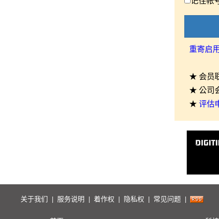
记住帐
重寄启
★ 会员
★ 公司
★
评估
关于我们
服务说明
着作权
隐私权
常见问题
|
|
|
|
|