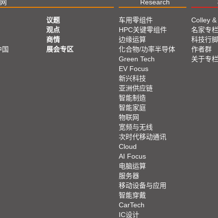
网
Research
议题
车用零组件
Colley &
观点
HPC关键零组件
名家专
商情
边缘运算
科技行
中国
展会专区
化合物/功率半导体
作者群
Green Tech
关于专
EV Focus
新兴科技
亚洲供应链
智能制造
智能家庭
物联网
宽频与无线
次时代移动通讯
Cloud
AI Focus
电脑运算
服务器
移动设备与应用
智能穿戴
CarTech
IC设计