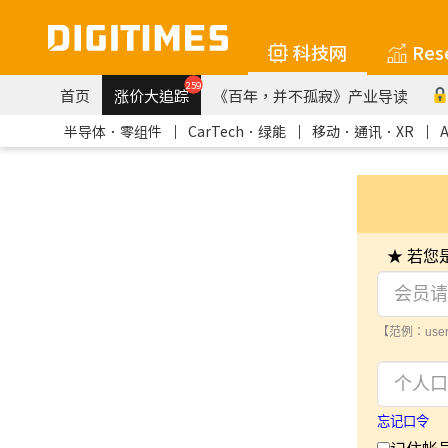
科技网
Res
259
首页
涨价大追踪
《百年，并不孤寂》产业导读
半导体．零组件
｜
CarTech．绿能
｜
移动．通讯．XR
｜
★ 若
【范例：user
忘记口令