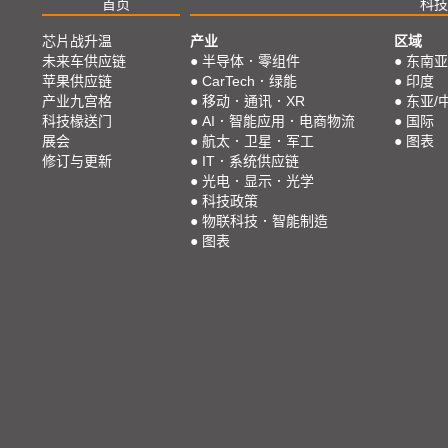
首页
科技
芯片战升温
产业
区域
未来车供应链
●
半导体．零组件
●
东南亚
苹果供应链
●
CarTech．绿能
●
印度
产业九宫格
●
移动．通讯．XR
●
东亚/
科技椽送门
●
AI．智能应用．电商物流
●
国际
展会
●
航太．卫星．军工
●
图表
修订与更新
●
IT．系统供应链
●
光电．显示．光学
●
科技政策
●
物联科技．智能制造
●
图表