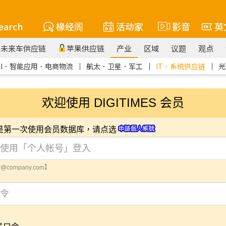
earch
椽经阁
活动家
影音
英
未来车供应链
苹果供应链
产业
区域
议题
观点
AI．智能应用．电商物流
｜
航太．卫星．军工
｜
IT．系统供应链
｜
光
欢迎使用 DIGITIMES 会员
您是第一次使用会员数据库，请点选
@company.com】