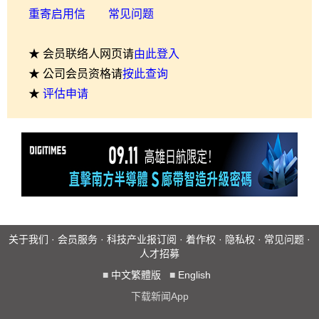
重寄启用信
常见问题
★ 会员联络人网页请
由此登入
★ 公司会员资格请
按此查询
★
评估申请
关于我们
·
会员服务
·
科技产业报订阅
·
着作权
·
隐私权
·
常见问题
·
人才招募
■
中文繁體版
■
English
下载新闻App