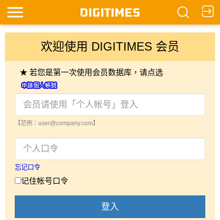
欢迎使用 DIGITIMES 会员
★ 若您是第一次使用会员数据库，请点选
【范例：user@company.com】
忘记口令
记住帐号口令
登入