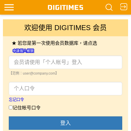
欢迎使用 DIGITIMES 会员
★ 若您是第一次使用会员数据库，请点选
【范例：user@company.com】
忘记口令
记住帐号口令
登入