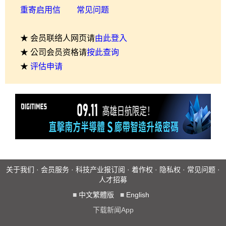
重寄启用信
常见问题
★ 会员联络人网页请
由此登入
★ 公司会员资格请
按此查询
★
评估申请
关于我们
·
会员服务
·
科技产业报订阅
·
着作权
·
隐私权
·
常见问题
·
人才招募
■
中文繁體版
■
English
下载新闻App