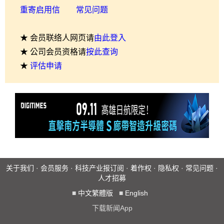
重寄启用信
常见问题
★ 会员联络人网页请
由此登入
★ 公司会员资格请
按此查询
★
评估申请
关于我们
·
会员服务
·
科技产业报订阅
·
着作权
·
隐私权
·
常见问题
·
人才招募
■
中文繁體版
■
English
下载新闻App