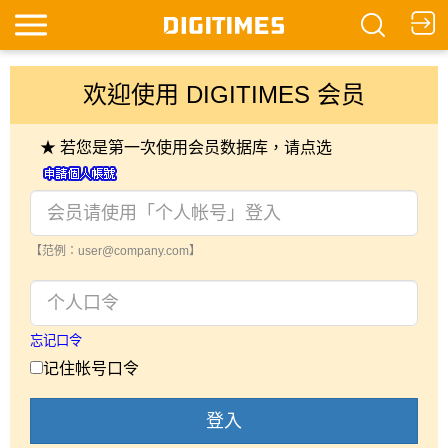
欢迎使用 DIGITIMES 会员
★ 若您是第一次使用会员数据库，请点选
【范例：user@company.com】
忘记口令
记住帐号口令
登入