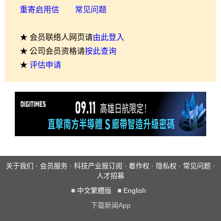
重寄启用信
常见问题
★ 会员联络人网页请
由此登入
★ 公司会员资格请
按此查询
★
评估申请
关于我们
·
会员服务
·
科技产业报订阅
·
着作权
·
隐私权
·
常见问题
·
人才招募
■
中文繁體版
■
English
下载新闻App