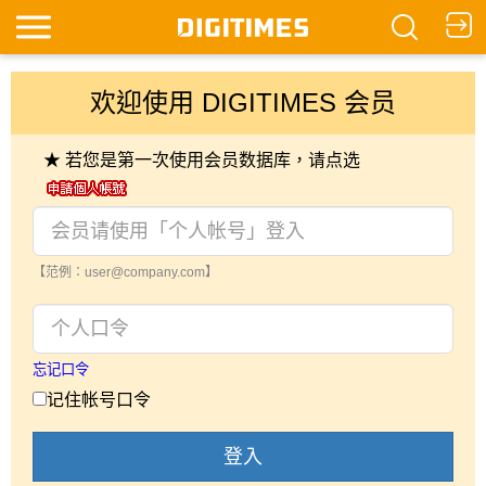
欢迎使用 DIGITIMES 会员
★ 若您是第一次使用会员数据库，请点选
【范例：user@company.com】
忘记口令
记住帐号口令
登入