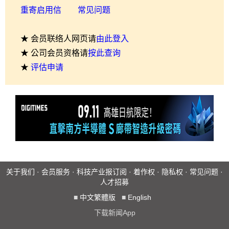
重寄启用信
常见问题
★ 会员联络人网页请
由此登入
★ 公司会员资格请
按此查询
★
评估申请
关于我们
·
会员服务
·
科技产业报订阅
·
着作权
·
隐私权
·
常见问题
·
人才招募
■
中文繁體版
■
English
下载新闻App