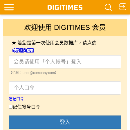
欢迎使用 DIGITIMES 会员
★ 若您是第一次使用会员数据库，请点选
【范例：user@company.com】
忘记口令
记住帐号口令
登入