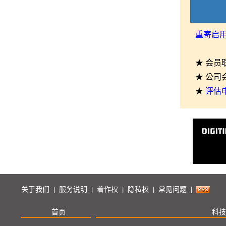
重寄启
★ 会员
★ 公司
★
评估
关于我们
服务说明
着作权
隐私权
常见问题
|
|
|
|
|
首页
科技