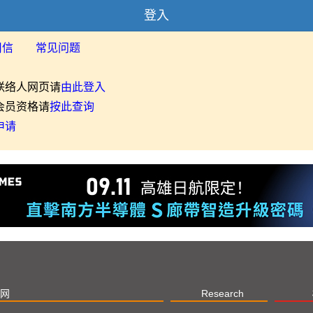
登入
用信
常见问题
联络人网页请
由此登入
会员资格请
按此查询
申请
网
Research