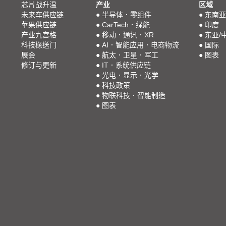
芯片战升温
产业
区域
未来车供应链
●
半导体．零组件
●
东南亚
苹果供应链
●
CarTech．绿能
●
印度
产业九宫格
●
移动．通讯．XR
●
东亚/
科技椽送门
●
AI．智能应用．电商物流
●
国际
展会
●
航太．卫星．军工
●
图表
修订与更新
●
IT．系统供应链
●
光电．显示．光学
●
科技政策
●
物联科技．智能制造
●
图表