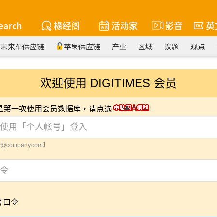
earch
椽经阁
活动家
影音
英
未来车供应链
苹果供应链
产业
区域
议题
观点
欢迎使用 DIGITIMES 会员
您是第一次使用会员数据库，请点选
@company.com】
号口令