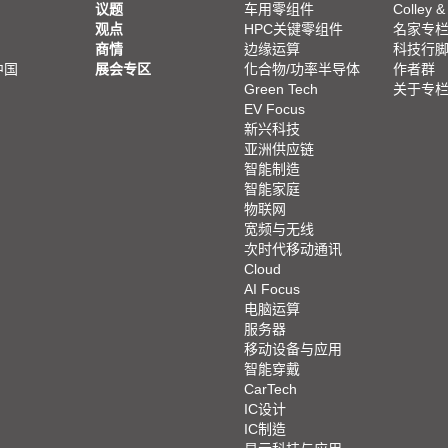
议题
车用零组件
Colley &
观点
HPC关键零组件
名家专
商情
边缘运算
科技行
中国
展会专区
化合物/功率半导体
作者群
Green Tech
关于专
EV Focus
新兴科技
亚洲供应链
智能制造
智能家庭
物联网
宽频与无线
次时代移动通讯
Cloud
AI Focus
电脑运算
服务器
移动设备与应用
智能穿戴
CarTech
IC设计
IC制造