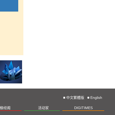
■
中文繁體版
■
English
椽经阁
活动家
DIGITIMES