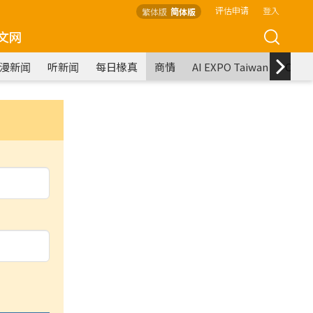
评估申请
登入
繁体版
简体版
文网
漫新闻
听新闻
每日椽真
商情
AI EXPO Taiwan
COM