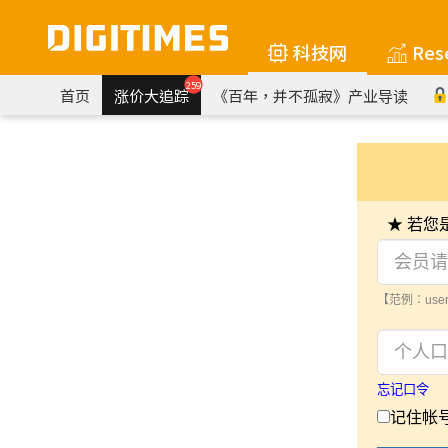
科技网
Res
259
首页
涨价大追踪
《百年，并不孤寂》产业导读
★ 若
【范例：user
忘记口令
记住帐