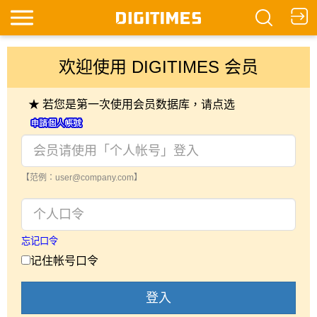
欢迎使用 DIGITIMES 会员
★ 若您是第一次使用会员数据库，请点选
【范例：user@company.com】
忘记口令
记住帐号口令
登入