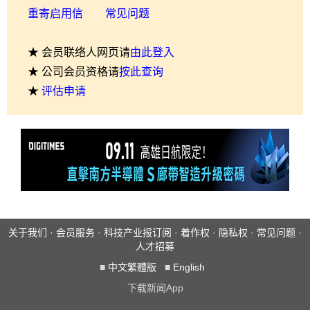
重寄启用信
常见问题
★ 会员联络人网页请
由此登入
★ 公司会员资格请
按此查询
★
评估申请
关于我们
·
会员服务
·
科技产业报订阅
·
着作权
·
隐私权
·
常见问题
·
人才招募
■
中文繁體版
■
English
下载新闻App