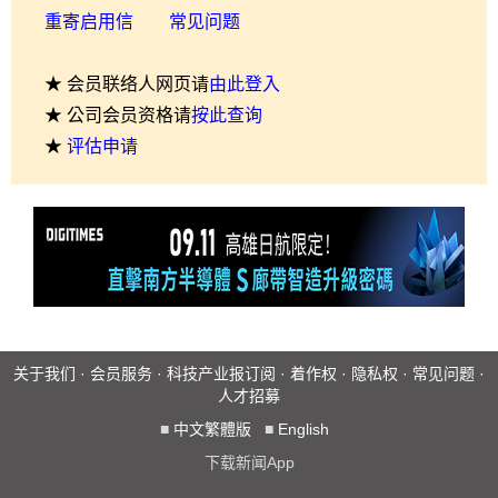
重寄启用信
常见问题
★ 会员联络人网页请
由此登入
★ 公司会员资格请
按此查询
★
评估申请
关于我们
·
会员服务
·
科技产业报订阅
·
着作权
·
隐私权
·
常见问题
·
人才招募
■
中文繁體版
■
English
下载新闻App