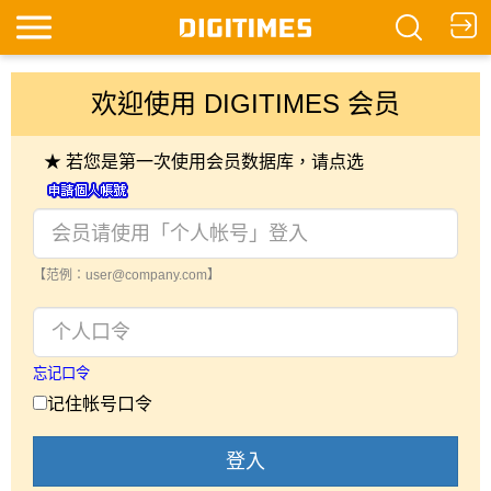
欢迎使用 DIGITIMES 会员
★ 若您是第一次使用会员数据库，请点选
【范例：user@company.com】
忘记口令
记住帐号口令
登入