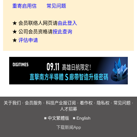
重寄启用信
常见问题
★ 会员联络人网页请
由此登入
★ 公司会员资格请
按此查询
★
评估申请
关于我们
·
会员服务
·
科技产业报订阅
·
着作权
·
隐私权
·
常见问题
·
人才招募
■
中文繁體版
■
English
下载新闻App