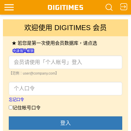
欢迎使用 DIGITIMES 会员
★ 若您是第一次使用会员数据库，请点选
【范例：user@company.com】
忘记口令
记住帐号口令
登入