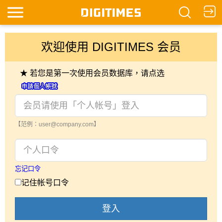
欢迎使用 DIGITIMES 会员
★ 若您是第一次使用会员数据库，请点选
【范例：user@company.com】
忘记口令
记住帐号口令
登入