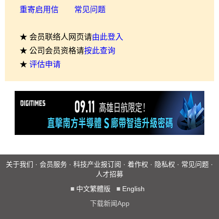
重寄启用信
常见问题
★ 会员联络人网页请
由此登入
★ 公司会员资格请
按此查询
★
评估申请
关于我们
·
会员服务
·
科技产业报订阅
·
着作权
·
隐私权
·
常见问题
·
人才招募
■
中文繁體版
■
English
下载新闻App