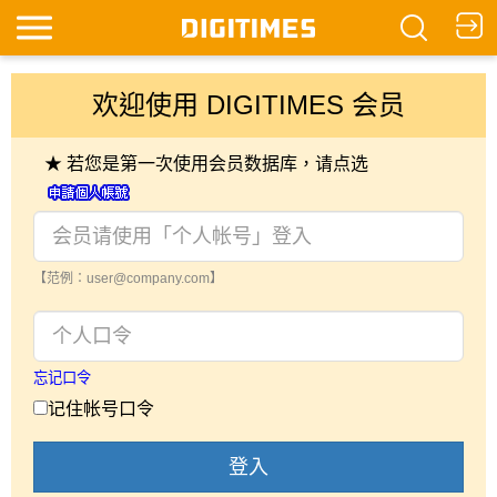
欢迎使用 DIGITIMES 会员
★ 若您是第一次使用会员数据库，请点选
【范例：user@company.com】
忘记口令
记住帐号口令
登入