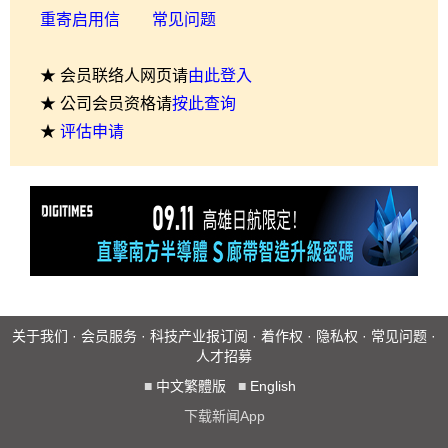
重寄启用信
常见问题
★ 会员联络人网页请
由此登入
★ 公司会员资格请
按此查询
★
评估申请
关于我们
·
会员服务
·
科技产业报订阅
·
着作权
·
隐私权
·
常见问题
·
人才招募
■
中文繁體版
■
English
下载新闻App