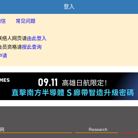
登入
用信
常见问题
联络人网页请
由此登入
会员资格请
按此查询
申请
网
Research