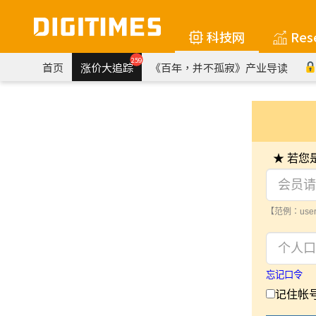
科技网
Res
259
首页
涨价大追踪
《百年，并不孤寂》产业导读
★ 若
【范例：user
忘记口令
记住帐