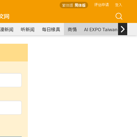
评估申请
登入
繁体版
简体版
文网
漫新闻
听新闻
每日椽真
商情
AI EXPO Taiwan
COM