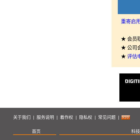
重寄启
★ 会员
★ 公司
★
评估
关于我们
服务说明
着作权
隐私权
常见问题
|
|
|
|
|
首页
科技