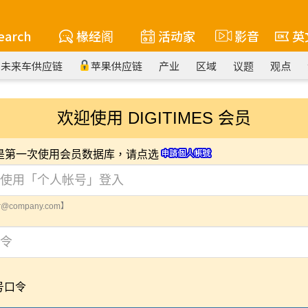
earch
椽经阁
活动家
影音
英
未来车供应链
苹果供应链
产业
区域
议题
观点
欢迎使用 DIGITIMES 会员
您是第一次使用会员数据库，请点选
@company.com】
号口令