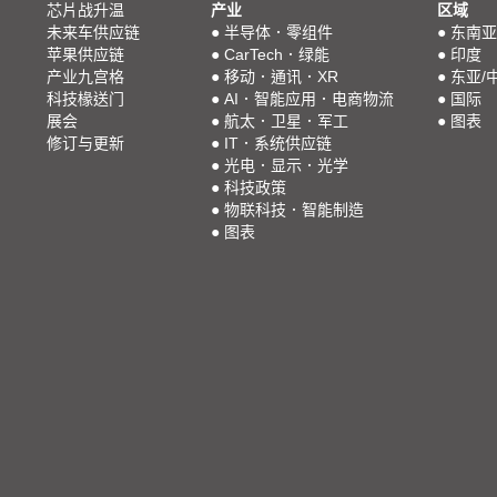
芯片战升温
产业
区域
未来车供应链
●
半导体．零组件
●
东南亚
苹果供应链
●
CarTech．绿能
●
印度
产业九宫格
●
移动．通讯．XR
●
东亚/
科技椽送门
●
AI．智能应用．电商物流
●
国际
展会
●
航太．卫星．军工
●
图表
修订与更新
●
IT．系统供应链
●
光电．显示．光学
●
科技政策
●
物联科技．智能制造
●
图表