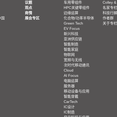
议题
车用零组件
Colley &
观点
HPC关键零组件
名家专
商情
边缘运算
科技行
中国
展会专区
化合物/功率半导体
作者群
Green Tech
关于专
EV Focus
新兴科技
亚洲供应链
智能制造
智能家庭
物联网
宽频与无线
次时代移动通讯
Cloud
AI Focus
电脑运算
服务器
移动设备与应用
智能穿戴
CarTech
IC设计
IC制造