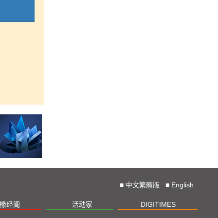
■
中文繁體版
■
English
椽经阁
活动家
DIGITIMES