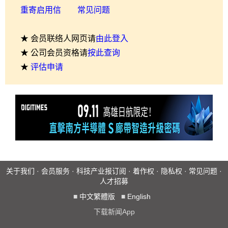
重寄启用信
常见问题
★ 会员联络人网页请
由此登入
★ 公司会员资格请
按此查询
★
评估申请
关于我们
·
会员服务
·
科技产业报订阅
·
着作权
·
隐私权
·
常见问题
·
人才招募
■
中文繁體版
■
English
下载新闻App