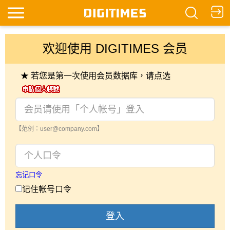
欢迎使用 DIGITIMES 会员
★ 若您是第一次使用会员数据库，请点选
【范例：user@company.com】
忘记口令
记住帐号口令
登入