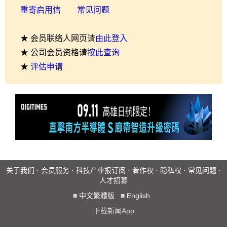
重寄启用信
常见问题
★ 会员联络人网页请
由此登入
★ 公司会员资格请
按此查询
★
评估申请
关于我们
·
会员服务
·
科技产业报订阅
·
着作权
·
隐私权
·
常见问题
·
人才招募
■
中文繁體版
■
English
下载新闻App