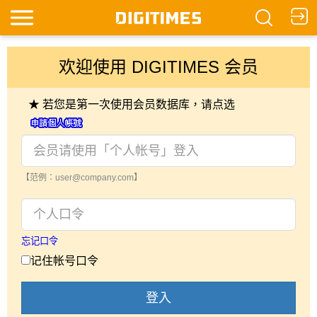
欢迎使用 DIGITIMES 会员
★ 若您是第一次使用会员数据库，请点选
【范例：user@company.com】
忘记口令
记住帐号口令
登入